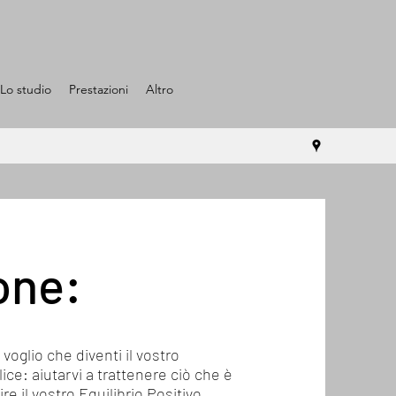
Lo studio
Prestazioni
Altro
one:
voglio che diventi il vostro
ice: aiutarvi a trattenere ciò che è
e il vostro Equilibrio Positivo,