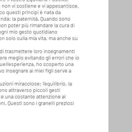
 non vi sostiene e vi appesantisce.
co questi principi è nata da
nda: la paternità. Quando sono
non poter più rimandare la cura di
ogni mio gesto quotidiano
n solo sulla mia vita, ma anche su
o di trasmettere loro insegnamenti
re meglio evitando gli errori che io
ell'esperienza, ho scoperto una
vo insegnare ai miei figli serve a
ioni miracolose; l'equilibrio, la
cono attraverso piccoli gesti
 e una costante attenzione al
ni. Questi sono i granelli preziosi