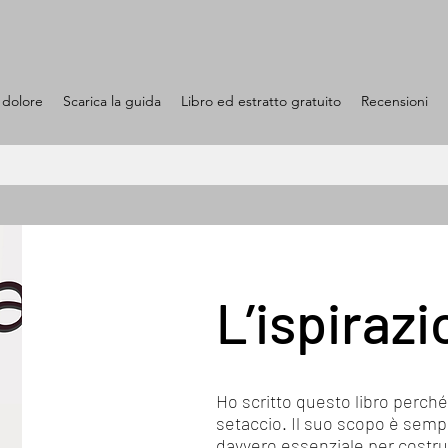
 dolore
Scarica la guida
Libro ed estratto gratuito
Recensioni
L’ispirazi
Ho scritto questo libro perché 
setaccio. Il suo scopo è sempl
davvero essenziale per costruir