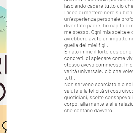
lasciando cadere tutto ciò che
L'idea di mettere nero su bian
un'esperienza personale profo
diventato padre, ho capito di 
me stesso. Ogni mia scelta e 
avrebbero avuto un impatto no
quella dei miei figli.
È nato in me il forte desideri
concreti, di spiegare come vive
stesso avevo commesso. In qu
verità universale: ciò che vole
tutti.
Non servono scorciatoie o soluz
salute e la felicità si costruis
quotidiani, scelte consapevoli
corpo, alla mente e alle relazio
che contano davvero.