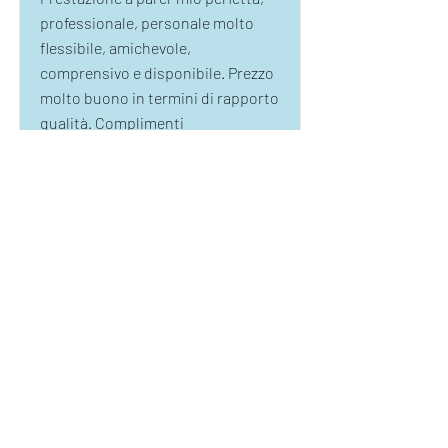
professionale, personale molto
flessibile, amichevole,
comprensivo e disponibile. Prezzo
molto buono in termini di rapporto
qualità. Complimenti
Adem
Soddisfatta
Vivamente consigliato!